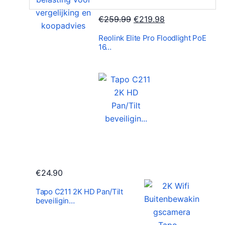
O
H
€
259.99
€
219.98
o
u
Reolink Elite Pro Floodlight PoE
r
i
16…
s
d
p
i
r
g
o
e
n
p
k
r
e
i
l
j
i
s
€
24.90
j
i
k
s
Tapo C211 2K HD Pan/Tilt
beveiligin…
e
:
p
€