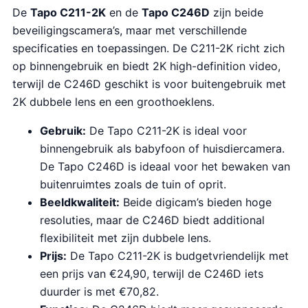
De
Tapo C211-2K
en de
Tapo C246D
zijn beide
beveiligingscamera’s, maar met verschillende
specificaties en toepassingen. De C211-2K richt zich
op binnengebruik en biedt 2K high-definition video,
terwijl de C246D geschikt is voor buitengebruik met
2K dubbele lens en een groothoeklens.
Gebruik:
De Tapo C211-2K is ideal voor
binnengebruik als babyfoon of huisdiercamera.
De Tapo C246D is ideaal voor het bewaken van
buitenruimtes zoals de tuin of oprit.
Beeldkwaliteit:
Beide digicam’s bieden hoge
resoluties, maar de C246D biedt additional
flexibiliteit met zijn dubbele lens.
Prijs:
De Tapo C211-2K is budgetvriendelijk met
een prijs van €24,90, terwijl de C246D iets
duurder is met €70,82.