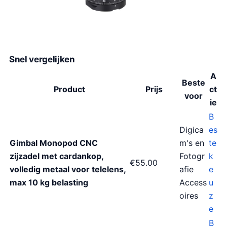
Snel vergelijken
A
Beste
Product
Prijs
ct
voor
ie
B
Digica
es
Gimbal Monopod CNC
m's en
te
zijzadel met cardankop,
Fotogr
k
€55.00
volledig metaal voor telelens,
afie
e
max 10 kg belasting
Access
u
oires
z
e
B