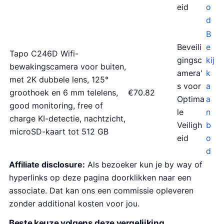
eid
o
d
B
Beveili
e
Tapo C246D Wifi-
gingsc
kij
bewakingscamera voor buiten,
amera'
k
met 2K dubbele lens, 125°
s voor
a
groothoek en 6 mm telelens,
€70.82
Optima
a
good monitoring, free of
le
n
charge KI-detectie, nachtzicht,
Veiligh
b
microSD-kaart tot 512 GB
eid
o
d
Affiliate disclosure:
Als bezoeker kun je by way of
hyperlinks op deze pagina doorklikken naar een
associate. Dat kan ons een commissie opleveren
zonder additional kosten voor jou.
Beste keuze volgens deze vergelijking