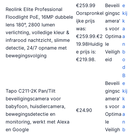
€259.99
Beveili
e
Reolink Elite Professional
Oorspronkel
gingsc
kij
Floodlight PoE, 16MP dubbele
ijke prijs
amera'
k
lens 180°, 2800 lumen
was:
s voor
a
verlichting, volledige kleur &
€259.99.€2
Optima
a
infrarood nachtzicht, slimme
19.98Huidig
le
n
detectie, 24/7 opname met
e prijs is:
Veiligh
b
bewegingsvolging
€219.98.
eid
o
d
B
Beveili
e
Tapo C211-2K Pan/Tilt
gingsc
kij
beveiligingscamera voor
amera'
k
babyfoon, huisdiercamera,
s voor
a
€24.90
bewegingsdetectie en
Optima
a
monitoring, werkt met Alexa
le
n
en Google
Veiligh
b