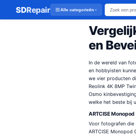
SD
Repair
Alle categorieën
Vergelij
en Beve
In de wereld van fot
en hobbyisten kunnen
we vier producten d
Reolink 4K 8MP Twin
Osmo kinbevestiging
welke het beste bij 
ARTCISE Monopod G
Voor fotografen die
ARTCISE Monopod Gi