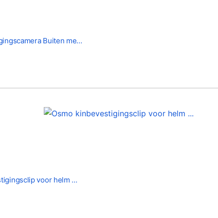
igingscamera Buiten me…
igingsclip voor helm …