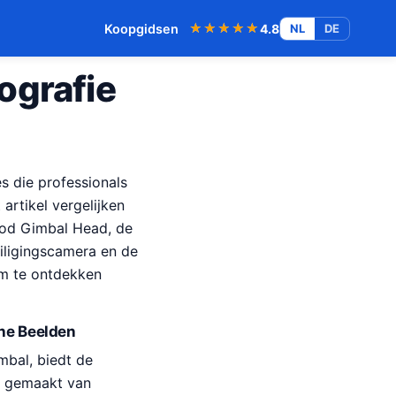
★★★★★
★★★★★
Koopgidsen
4.8
NL
DE
ografie
es die professionals
artikel vergelijken
pod Gimbal Head, de
iligingscamera en de
om te ontdekken
he Beelden
mbal, biedt de
g gemaakt van