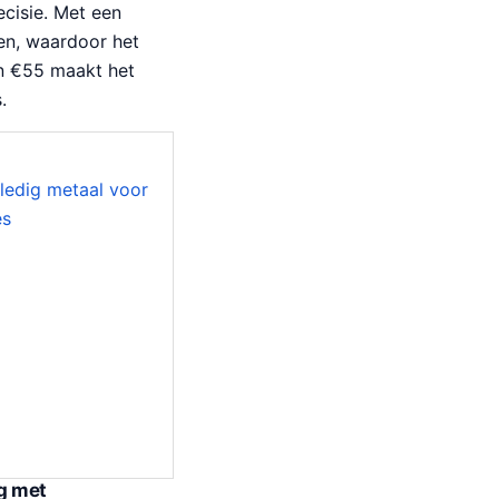
cisie. Met een
zen, waardoor het
an €55 maakt het
.
g met