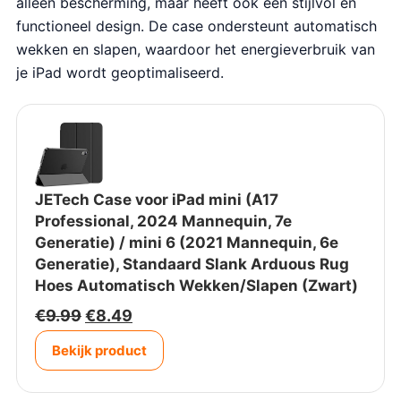
alleen bescherming, maar heeft ook een stijlvol en
functioneel design. De case ondersteunt automatisch
wekken en slapen, waardoor het energieverbruik van
je iPad wordt geoptimaliseerd.
JETech Case voor iPad mini (A17
Professional, 2024 Mannequin, 7e
Generatie) / mini 6 (2021 Mannequin, 6e
Generatie), Standaard Slank Arduous Rug
Hoes Automatisch Wekken/Slapen (Zwart)
O
H
€
9.99
€
8.49
o
u
Bekijk product
r
i
s
d
p
i