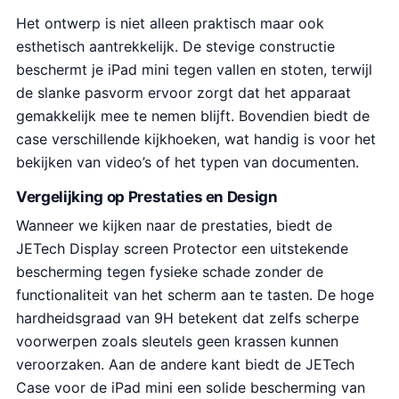
r
g
Het ontwerp is niet alleen praktisch maar ook
o
e
esthetisch aantrekkelijk. De stevige constructie
n
p
beschermt je iPad mini tegen vallen en stoten, terwijl
k
r
de slanke pasvorm ervoor zorgt dat het apparaat
e
i
gemakkelijk mee te nemen blijft. Bovendien biedt de
l
j
case verschillende kijkhoeken, wat handig is voor het
i
s
j
i
bekijken van video’s of het typen van documenten.
k
s
Vergelijking op Prestaties en Design
e
:
p
€
Wanneer we kijken naar de prestaties, biedt de
r
8
JETech Display screen Protector een uitstekende
i
.
bescherming tegen fysieke schade zonder de
j
4
functionaliteit van het scherm aan te tasten. De hoge
s
9
hardheidsgraad van 9H betekent dat zelfs scherpe
w
.
voorwerpen zoals sleutels geen krassen kunnen
a
veroorzaken. Aan de andere kant biedt de JETech
s
:
Case voor de iPad mini een solide bescherming van