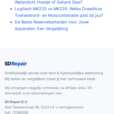
Waterdicht Hoesje of Gehard Glas?
i
s
Logitech MK220 vs MK235: Welke Draadloze
j
i
Toetsenbord- en Muiscombinatie past bij jou?
k
s
De Beste Reservebatterijen voor Jouw
e
:
p
€
Apparaten: Een Vergelijking
r
8
i
.
j
4
s
9
w
.
SD
Repair
a
s
Onafhankelijk advies over tech & huishoudelijke elektronica.
:
Wij testen en vergelijken zodat jij met vertrouwen kiest.
€
9
Wij ontvangen mogelijk commissie via affiliate-links. Dit
.
beïnvloedt onze beoordelingen niet.
9
SD Repair B.V.
9
Abel Tasmanstraat 36, 5223 VZ s-Hertogenbosch
.
KvK: 72360208