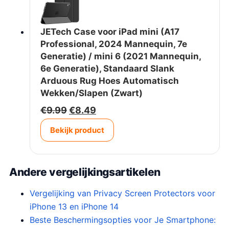
JETech Case voor iPad mini (A17
Professional, 2024 Mannequin, 7e
Generatie) / mini 6 (2021 Mannequin,
6e Generatie), Standaard Slank
Arduous Rug Hoes Automatisch
Wekken/Slapen (Zwart)
O
H
€
9.99
€
8.49
o
u
Bekijk product
r
i
s
d
p
i
r
g
Andere vergelijkingsartikelen
o
e
n
p
Vergelijking van Privacy Screen Protectors voor
k
r
iPhone 13 en iPhone 14
e
i
Beste Beschermingsopties voor Je Smartphone:
l
j