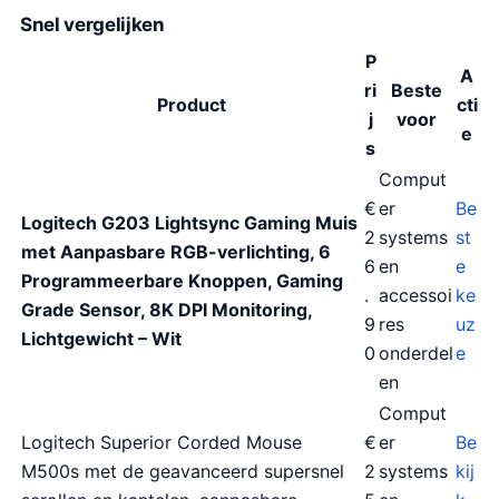
Snel vergelijken
P
A
ri
Beste
Product
cti
j
voor
e
s
Comput
€
er
Be
Logitech G203 Lightsync Gaming Muis
2
systems
st
met Aanpasbare RGB-verlichting, 6
6
en
e
Programmeerbare Knoppen, Gaming
.
accessoi
ke
Grade Sensor, 8K DPI Monitoring,
9
res
uz
Lichtgewicht – Wit
0
onderdel
e
en
Comput
Logitech Superior Corded Mouse
€
er
Be
M500s met de geavanceerd supersnel
2
systems
kij