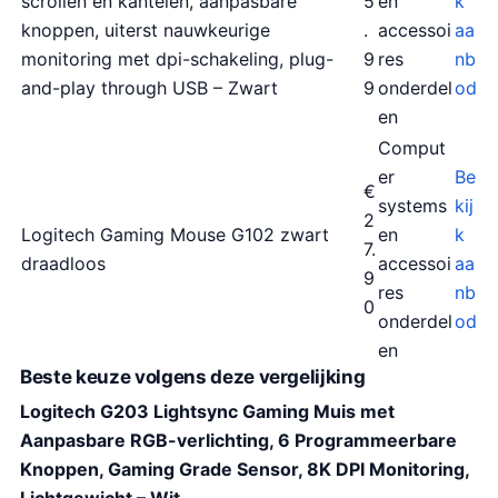
scrollen en kantelen, aanpasbare
5
en
k
knoppen, uiterst nauwkeurige
.
accessoi
aa
monitoring met dpi-schakeling, plug-
9
res
nb
and-play through USB – Zwart
9
onderdel
od
en
Comput
er
Be
€
systems
kij
2
Logitech Gaming Mouse G102 zwart
en
k
7.
draadloos
accessoi
aa
9
res
nb
0
onderdel
od
en
Beste keuze volgens deze vergelijking
Logitech G203 Lightsync Gaming Muis met
Aanpasbare RGB-verlichting, 6 Programmeerbare
Knoppen, Gaming Grade Sensor, 8K DPI Monitoring,