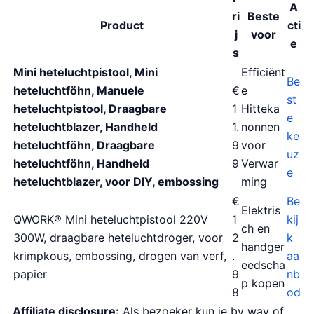
A
ri
Beste
Product
cti
j
voor
e
s
Mini heteluchtpistool, Mini
Efficiënt
Be
heteluchtföhn, Manuele
€
e
st
heteluchtpistool, Draagbare
1
Hitteka
e
heteluchtblazer, Handheld
1.
nonnen
ke
heteluchtföhn, Draagbare
9
voor
uz
heteluchtföhn, Handheld
9
Verwar
e
heteluchtblazer, voor DIY, embossing
ming
€
Be
Elektris
QWORK® Mini heteluchtpistool 220V
1
kij
ch en
300W, draagbare heteluchtdroger, voor
2
k
handger
krimpkous, embossing, drogen van verf,
.
aa
eedscha
papier
9
nb
p kopen
8
od
Affiliate disclosure:
Als bezoeker kun je by way of