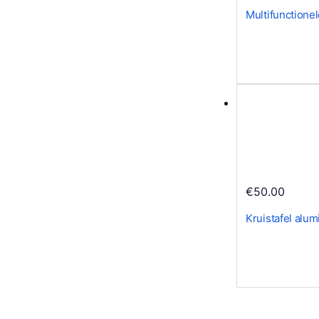
Multifunctione
€
50.00
Kruistafel alu