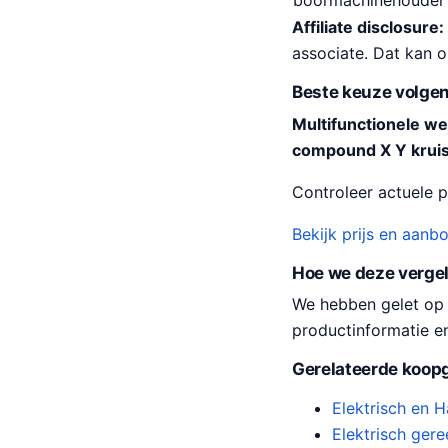
boormachinehouder
Affiliate disclosure:
associate. Dat kan 
Beste keuze volgen
Multifunctionele wer
compound X Y kruiss
Controleer actuele pr
Bekijk prijs en aanb
Hoe we deze verge
We hebben gelet op pr
productinformatie e
Gerelateerde koopg
Elektrisch en
Elektrisch ger