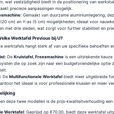
, wat veelzijdigheid biedt in de positionering van werkst
aakt precieze aanpassingen mogelijk.
eesmachine:
Gemaakt van duurzame aluminiumlegering, deze
s (20 cm) en Y-as (5 cm) mogelijkheden, ideaal voor nauwke
n met drie sleden, wat zorgt voor further stabiliteit en prec
elke Werktafel Previous bij U?
 werktafels hangt sterk af van uw specifieke behoeften en
st:
De
Kruistafel, Freesmachine
is een uitstekende keuze
yisten die op zoek zijn naar een budgetvriendelijke optie 
eit.
:
De
Multifunctionele Werktafel
biedt meer uitgebreide fun
ardoor het ideaal is voor professionele klussen en meer ve
elijking
ssen deze twee modellen is de prijs-kwaliteitverhouding een 
le Werktafel:
Geprijsd op €70.00, biedt deze werktafel uit