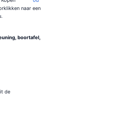
 Kopen
od
orklikken naar een
u.
euning, boortafel,
it de