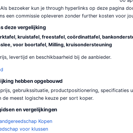
00
ap
Als bezoeker kun je through hyperlinks op deze pagina do
ons een commissie opleveren zonder further kosten voor jo
s deze vergelijking
ktafel, kruistafel, freestafel, coördinattafel, bankonderst
lee, voor boortafel, Milling, kruisondersteuning
ijs, levertijd en beschikbaarheid bij de aanbieder.
od
lijking hebben opgebouwd
ijs, gebruikssituatie, productpositionering, specificaties u
n de meest logische keuze per sort koper.
idsen en vergelijkingen
 Handgereedschap Kopen
eedschap voor klussen