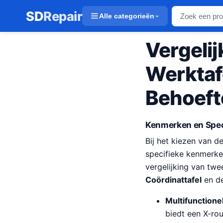
SD
Repair
Alle categorieën
Vergelij
Werktafe
Behoeft
Kenmerken en Spec
Bij het kiezen van de
specifieke kenmerken
vergelijking van twe
Coördinattafel
en d
Multifunctione
biedt een X-ro