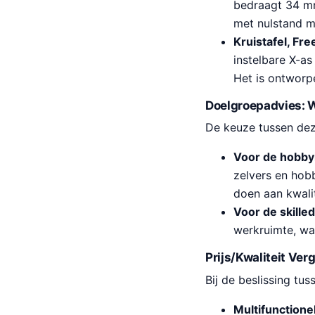
bedraagt 34 mm
met nulstand m
Kruistafel, Fr
instelbare X-a
Het is ontworpe
Doelgroepadvies: W
De keuze tussen deze
Voor de hobbyi
zelvers en hobb
doen aan kwalit
Voor de skilled
werkruimte, wa
Prijs/Kwaliteit Verg
Bij de beslissing tu
Multifunctione