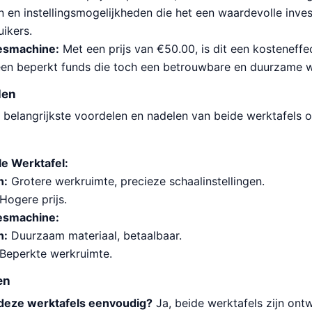
en en instellingsmogelijkheden die het een waardevolle inv
ikers.
eesmachine:
Met een prijs van €50.00, is dit een kosteneffe
en beperkt funds die toch een betrouwbare en duurzame we
len
 belangrijkste voordelen en nadelen van beide werktafels o
le Werktafel:
n:
Grotere werkruimte, precieze schaalinstellingen.
Hogere prijs.
eesmachine:
n:
Duurzaam materiaal, betaalbaar.
Beperkte werkruimte.
en
an deze werktafels eenvoudig?
Ja, beide werktafels zijn on