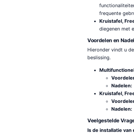
functionaliteit
frequente gebru
Kruistafel, Fr
diegenen met e
Voordelen en Nade
Hieronder vindt u de
beslissing.
Multifunctione
Voordele
Nadelen:
Kruistafel, Fr
Voordele
Nadelen:
Veelgestelde Vrag
Is de installatie v