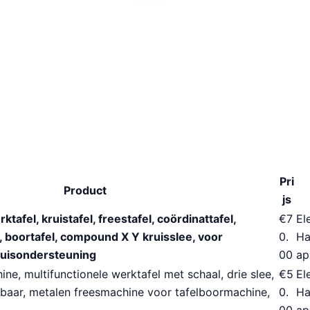
Pri
Product
js
ktafel, kruistafel, freestafel, coördinattafel,
€7
El
 boortafel, compound X Y kruisslee, voor
0.
Ha
kruisondersteuning
00
ap
ine, multifunctionele werktafel met schaal, drie slee,
€5
El
elbaar, metalen freesmachine voor tafelboormachine,
0.
Ha