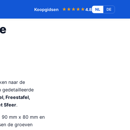
★★★★★
★★★★★
Koopgidsen
4.8
NL
DE
le
jken naar de
 gedetailleerde
l, Freestafel,
et Sfeer
.
 x 90 mm x 80 mm en
sen de groeven