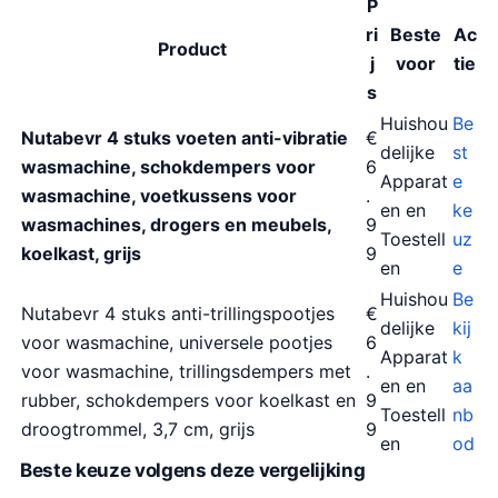
P
ri
Beste
Ac
Product
j
voor
tie
s
Huishou
Be
Nutabevr 4 stuks voeten anti-vibratie
€
delijke
st
wasmachine, schokdempers voor
6
Apparat
e
wasmachine, voetkussens voor
.
en en
ke
wasmachines, drogers en meubels,
9
Toestell
uz
koelkast, grijs
9
en
e
Huishou
Be
Nutabevr 4 stuks anti-trillingspootjes
€
delijke
kij
voor wasmachine, universele pootjes
6
Apparat
k
voor wasmachine, trillingsdempers met
.
en en
aa
rubber, schokdempers voor koelkast en
9
Toestell
nb
droogtrommel, 3,7 cm, grijs
9
en
od
Beste keuze volgens deze vergelijking