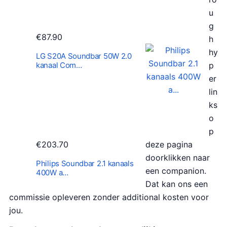
u
g
€
87.90
h
hy
LG S20A Soundbar 50W 2.0
kanaal Com…
p
er
lin
ks
o
p
€
203.70
deze pagina
doorklikken naar
Philips Soundbar 2.1 kanaals
een companion.
400W a…
Dat kan ons een
commissie opleveren zonder additional kosten voor
jou.