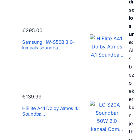
di
sc
lo
s
€
295.00
ur
Samsung HW-S56B 3.0-
e:
kanaals soundba…
Al
s
b
ez
o
ek
€
139.99
er
ku
HiElite A41 Dolby Atmos 4.1
Soundba…
n
je
th
ro