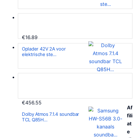
€
16.89
Oplader 42V 2A voor
elektrische ste…
€
456.55
Af
Dolby Atmos 7.1.4 soundbar
fili
TCL Q85H…
at
e