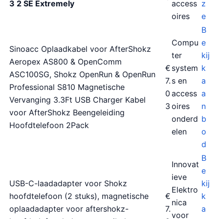
3 2 SE Extremely
access
z
oires
e
B
Compu
e
Sinoacc Oplaadkabel voor AfterShokz
ter
kij
Aeropex AS800 & OpenComm
€
system
k
ASC100SG, Shokz OpenRun & OpenRun
7.
s en
a
Professional S810 Magnetische
0
access
a
Vervanging 3.3Ft USB Charger Kabel
3
oires
n
voor AfterShokz Beengeleiding
onderd
b
Hoofdtelefoon 2Pack
elen
o
d
B
Innovat
e
ieve
USB-C-laadadapter voor Shokz
kij
Elektro
hoofdtelefoon (2 stuks), magnetische
€
k
nica
oplaadadapter voor aftershokz-
7.
a
voor