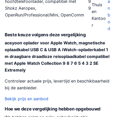
hoofdtelefoonlader, compatibel met
9
a
Thuis
Shokz Aeropex,
9
n
en
OpenRun/Professional/Mini, OpenComm
b
Kantoo
o
r
d
Beste keuze volgens deze vergelijking
aceyoon oplader voor Apple Watch, magnetische
oplaadkabel USB C & USB A iWatch-opladerkabel 1
m draagbare draadloze reisoplaadkabel compatibel
met Apple Watch Collection 9 8 7 6 5 4 3 2 SE
Extremely
Controleer actuele prijs, levertijd en beschikbaarheid
bij de aanbieder.
Bekijk prijs en aanbod
Hoe we deze vergelijking hebben opgebouwd