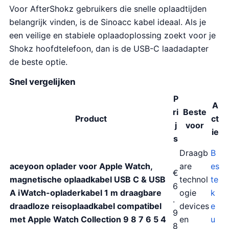
Voor AfterShokz gebruikers die snelle oplaadtijden
belangrijk vinden, is de Sinoacc kabel ideaal. Als je
een veilige en stabiele oplaadoplossing zoekt voor je
Shokz hoofdtelefoon, dan is de USB-C laadadapter
de beste optie.
Snel vergelijken
P
A
ri
Beste
Product
ct
j
voor
ie
s
Draagb
B
aceyoon oplader voor Apple Watch,
are
es
€
magnetische oplaadkabel USB C & USB
technol
te
6
A iWatch-opladerkabel 1 m draagbare
ogie
k
.
draadloze reisoplaadkabel compatibel
devices
e
9
met Apple Watch Collection 9 8 7 6 5 4
en
u
8