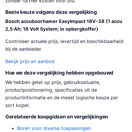
:
zonder further kosten voor jou.
€
Beste keuze volgens deze vergelijking
5
Bosch accuboorhamer EasyImpact 18V-38 (1 accu
9
2,5 Ah; 18 Volt System; in opbergkoffer)
.
9
Controleer actuele prijs, levertijd en beschikbaarheid
9
bij de aanbieder.
.
Bekijk prijs en aanbod
Hoe we deze vergelijking hebben opgebouwd
We hebben gelet op prijs, gebruikssituatie,
productpositionering, specificaties uit de
productinformatie en de meest logische keuze per
sort koper.
Gerelateerde koopgidsen en vergelijkingen
Boren voor diverse toepassingen