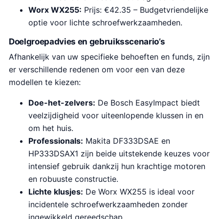
e
:
Worx WX255:
Prijs: €42.35 – Budgetvriendelijke
p
€
optie voor lichte schroefwerkzaamheden.
r
4
i
2
Doelgroepadvies en gebruiksscenario’s
j
.
Afhankelijk van uw specifieke behoeften en funds, zijn
s
3
er verschillende redenen om voor een van deze
w
5
modellen te kiezen:
a
.
Doe-het-zelvers:
De Bosch EasyImpact biedt
s
veelzijdigheid voor uiteenlopende klussen in en
:
om het huis.
€
Professionals:
Makita DF333DSAE en
5
HP333DSAX1 zijn beide uitstekende keuzes voor
9
intensief gebruik dankzij hun krachtige motoren
.
en robuuste constructie.
9
Lichte klusjes:
De Worx WX255 is ideal voor
9
incidentele schroefwerkzaamheden zonder
.
ingewikkeld gereedschap.