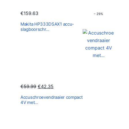
€
159.63
– 29%
Makita HP333DSAX1 accu-
slagboorschr…
O
H
€
59.99
€
42.35
o
u
Accuschroevendraaier compact
r
i
4V met…
s
d
p
i
r
g