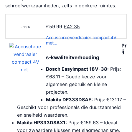
schroefwerkzaamheden, zelfs in donkere ruimtes.
O
H
€
59.99
€
42.35
– 29%
o
u
Accuschroevendraaier compact 4V
r
i
met…
Pr
s
d
ij
p
i
s-kwaliteitverhouding
r
g
Bosch EasyImpact 18V-38:
Prijs:
o
e
€68.11 – Goede keuze voor
n
p
algemeen gebruik en kleine
k
r
projecten.
e
i
Makita DF333DSAE:
Prijs: €131.17 –
l
j
Geschikt voor professionals die duurzaamheid
i
s
en snelheid waarderen.
j
i
Makita HP333DSAX1:
Prijs: €159.63 – Ideaal
k
s
voor zwaardere klussen met slagmechanisme.