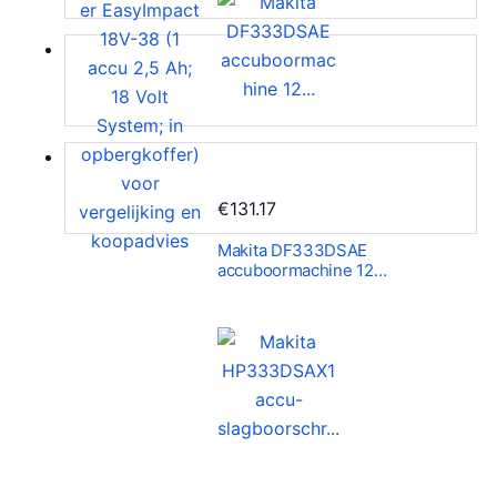
€
131.17
Makita DF333DSAE
accuboormachine 12…