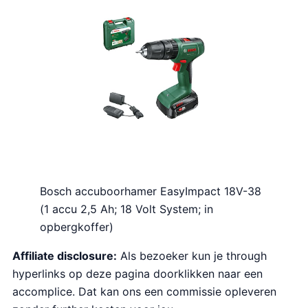
o
e
n
p
k
r
e
i
l
j
i
s
j
i
k
s
e
:
p
€
r
4
Bosch accuboorhamer EasyImpact 18V-38
i
2
(1 accu 2,5 Ah; 18 Volt System; in
j
.
opbergkoffer)
s
3
w
5
Affiliate disclosure:
Als bezoeker kun je through
a
.
hyperlinks op deze pagina doorklikken naar een
s
accomplice. Dat kan ons een commissie opleveren