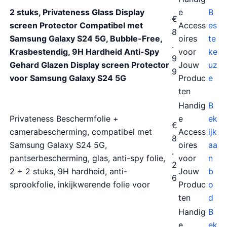
2 stuks, Privateness Glass Display
e
B
€
screen Protector Compatibel met
Access
es
8
Samsung Galaxy S24 5G, Bubble-Free,
oires
te
.
Krasbestendig, 9H Hardheid Anti-Spy
voor
ke
9
Gehard Glazen Display screen Protector
Jouw
uz
9
voor Samsung Galaxy S24 5G
Produc
e
ten
Handig
B
Privateness Beschermfolie +
e
ek
€
camerabescherming, compatibel met
Access
ijk
8
Samsung Galaxy S24 5G,
oires
aa
.
pantserbescherming, glas, anti-spy folie,
voor
n
2
2 + 2 stuks, 9H hardheid, anti-
Jouw
b
6
sprookfolie, inkijkwerende folie voor
Produc
o
ten
d
Handig
B
e
ek