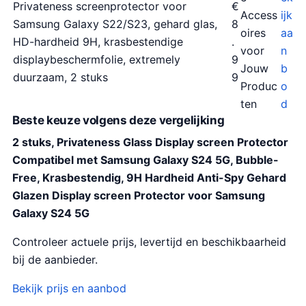
Privateness screenprotector voor
€
Access
ijk
Samsung Galaxy S22/S23, gehard glas,
8
oires
aa
HD-hardheid 9H, krasbestendige
.
voor
n
displaybeschermfolie, extremely
9
Jouw
b
duurzaam, 2 stuks
9
Produc
o
ten
d
Beste keuze volgens deze vergelijking
2 stuks, Privateness Glass Display screen Protector
Compatibel met Samsung Galaxy S24 5G, Bubble-
Free, Krasbestendig, 9H Hardheid Anti-Spy Gehard
Glazen Display screen Protector voor Samsung
Galaxy S24 5G
Controleer actuele prijs, levertijd en beschikbaarheid
bij de aanbieder.
Bekijk prijs en aanbod