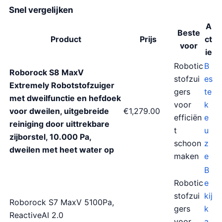
Snel vergelijken
i
4
j
9
A
Beste
s
.
Product
Prijs
ct
voor
w
0
ie
a
0
Robotic
B
Roborock S8 MaxV
s
.
stofzui
es
Extremely Robotstofzuiger
:
gers
te
met dweilfunctie en hefdoek
€
voor
k
voor dweilen, uitgebreide
€1,279.00
1
efficiën
e
reiniging door uittrekbare
,
t
u
zijborstel, 10.000 Pa,
4
schoon
z
dweilen met heet water op
4
maken
e
9
B
.
Robotic
e
9
stofzui
kij
Roborock S7 MaxV 5100Pa,
9
gers
k
ReactiveAI 2.0
.
voor
a