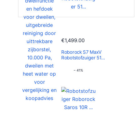
€
1,499.00
Roborock S7 MaxV
Robotstofzuiger 51…
– 41%