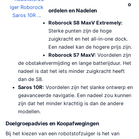
s
d
o
p
i
ordelen en Nadelen
r
g
Roborock S8 MaxV Extremely:
o
e
Sterke punten zijn de hoge
n
p
zuigkracht en het all-in-one dock.
k
r
Een nadeel kan de hogere prijs zijn.
e
i
Roborock S7 MaxV:
Voordelen zijn
l
j
de obstakelvermijding en lange batterijduur. Het
i
s
nadeel is dat het iets minder zuigkracht heeft
j
i
dan de S8.
k
s
Saros 10R:
Voordelen zijn het slanke ontwerp en
e
:
geavanceerde navigatie. Een nadeel zou kunnen
p
€
zijn dat het minder krachtig is dan de andere
r
8
modellen.
i
4
j
9
Doelgroepadvies en Koopafwegingen
s
.
Bij het kiezen van een robotstofzuiger is het van