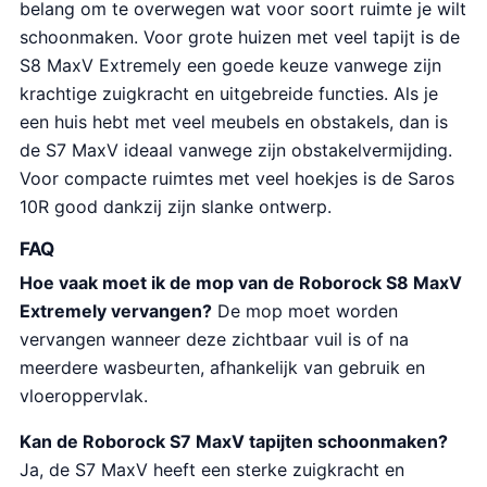
w
0
belang om te overwegen wat voor soort ruimte je wilt
a
0
schoonmaken. Voor grote huizen met veel tapijt is de
s
.
S8 MaxV Extremely een goede keuze vanwege zijn
:
krachtige zuigkracht en uitgebreide functies. Als je
€
een huis hebt met veel meubels en obstakels, dan is
1
de S7 MaxV ideaal vanwege zijn obstakelvermijding.
,
Voor compacte ruimtes met veel hoekjes is de Saros
4
10R good dankzij zijn slanke ontwerp.
4
FAQ
9
Hoe vaak moet ik de mop van de Roborock S8 MaxV
.
Extremely vervangen?
De mop moet worden
9
vervangen wanneer deze zichtbaar vuil is of na
9
meerdere wasbeurten, afhankelijk van gebruik en
.
vloeroppervlak.
Kan de Roborock S7 MaxV tapijten schoonmaken?
Ja, de S7 MaxV heeft een sterke zuigkracht en