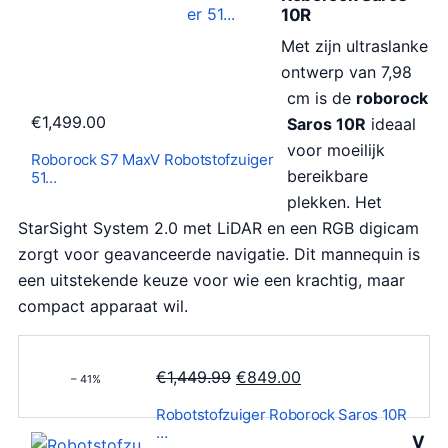
10R
Met zijn ultraslanke
ontwerp van 7,98
cm is de
roborock
€
1,499.00
Saros 10R
ideaal
voor moeilijk
Roborock S7 MaxV Robotstofzuiger
bereikbare
51…
plekken. Het
StarSight System 2.0 met LiDAR en een RGB digicam
zorgt voor geavanceerde navigatie. Dit mannequin is
een uitstekende keuze voor wie een krachtig, maar
compact apparaat wil.
O
H
€
1,449.99
€
849.00
– 41%
o
u
Robotstofzuiger Roborock Saros 10R
r
i
…
V