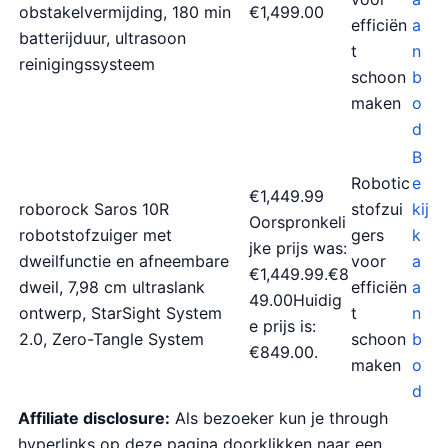
obstakelvermijding, 180 min
€1,499.00
efficiën
a
batterijduur, ultrasoon
t
n
reinigingssysteem
schoon
b
maken
o
d
B
Robotic
e
€1,449.99
roborock Saros 10R
stofzui
kij
Oorspronkeli
robotstofzuiger met
gers
k
jke prijs was:
dweilfunctie en afneembare
voor
a
€1,449.99.€8
dweil, 7,98 cm ultraslank
efficiën
a
49.00Huidig
ontwerp, StarSight System
t
n
e prijs is:
2.0, Zero-Tangle System
schoon
b
€849.00.
maken
o
d
Affiliate disclosure:
Als bezoeker kun je through
hyperlinks op deze pagina doorklikken naar een