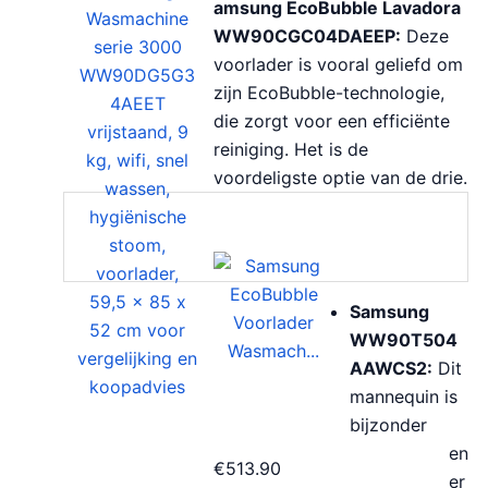
amsung EcoBubble Lavadora
WW90CGC04DAEEP:
Deze
voorlader is vooral geliefd om
zijn EcoBubble-technologie,
die zorgt voor een efficiënte
reiniging. Het is de
voordeligste optie van de drie.
Samsung
WW90T504
AAWCS2:
Dit
mannequin is
bijzonder
en
€
513.90
er