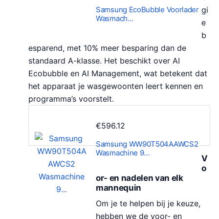
Samsung EcoBubble Voorlader
gi
Wasmach…
e
b
esparend, met 10% meer besparing dan de
standaard A-klasse. Het beschikt over AI
Ecobubble en AI Management, wat betekent dat
het apparaat je wasgewoonten leert kennen en
programma’s voorstelt.
€
596.12
Samsung WW90T504AAWCS2
Wasmachine 9…
V
o
or- en nadelen van elk
mannequin
Om je te helpen bij je keuze,
hebben we de voor- en