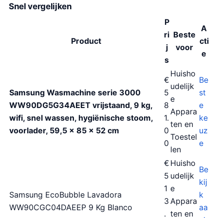
Snel vergelijken
P
A
ri
Beste
Product
cti
j
voor
e
s
Huisho
€
Be
udelijk
Samsung Wasmachine serie 3000
5
st
e
WW90DG5G34AEET vrijstaand, 9 kg,
8
e
Appara
wifi, snel wassen, hygiënische stoom,
1.
ke
ten en
voorlader, 59,5 x 85 x 52 cm
0
uz
Toestel
0
e
len
€
Huisho
Be
5
udelijk
kij
1
e
Samsung EcoBubble Lavadora
k
3
Appara
WW90CGC04DAEEP 9 Kg Blanco
aa
.
ten en