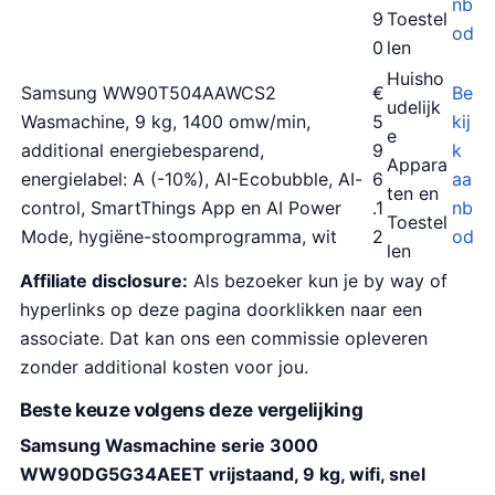
nb
9
Toestel
od
0
len
Huisho
Samsung WW90T504AAWCS2
€
Be
udelijk
Wasmachine, 9 kg, 1400 omw/min,
5
kij
e
additional energiebesparend,
9
k
Appara
energielabel: A (-10%), AI-Ecobubble, AI-
6
aa
ten en
control, SmartThings App en AI Power
.1
nb
Toestel
Mode, hygiëne-stoomprogramma, wit
2
od
len
Affiliate disclosure:
Als bezoeker kun je by way of
hyperlinks op deze pagina doorklikken naar een
associate. Dat kan ons een commissie opleveren
zonder additional kosten voor jou.
Beste keuze volgens deze vergelijking
Samsung Wasmachine serie 3000
WW90DG5G34AEET vrijstaand, 9 kg, wifi, snel