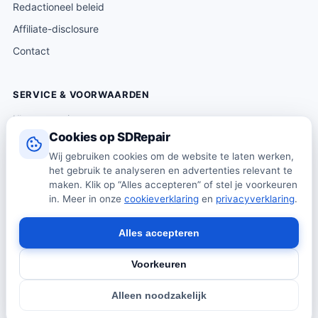
Redactioneel beleid
Affiliate-disclosure
Contact
SERVICE & VOORWAARDEN
Klantenservice
Cookies op SDRepair
Verzending & levering
Wij gebruiken cookies om de website te laten werken,
Retourneren
het gebruik te analyseren en advertenties relevant te
Algemene voorwaarden
maken. Klik op “Alles accepteren” of stel je voorkeuren
in. Meer in onze
cookieverklaring
en
privacyverklaring
.
Privacybeleid
Cookiebeleid
Alles accepteren
Voorkeuren
© 2026 SDRepair · Onafhankelijk vergelijkingsplatform · Wij
Alleen noodzakelijk
verkopen zelf geen producten · Alle prijzen onder voorbehoud.