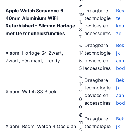
€
Apple Watch Sequence 6
Draagbare
Bes
19
40mm Aluminium WiFi
technologie
te
1.
Refurbished – Slimme Horloge
devices en
keu
8
met Gezondheidsfuncties
accessoires
ze
7
€
Draagbare
Beki
Xiaomi Horloge S4 Zwart,
14
technologie
jk
Zwart, Eén maat, Trendy
5.
devices en
aan
51
accessoires
bod
€
Draagbare
Beki
14
technologie
jk
Xiaomi Watch S3 Black
2.
devices en
aan
0
accessoires
bod
0
€
Draagbare
Beki
11
Xiaomi Redmi Watch 4 Obsidian
technologie
jk
5.