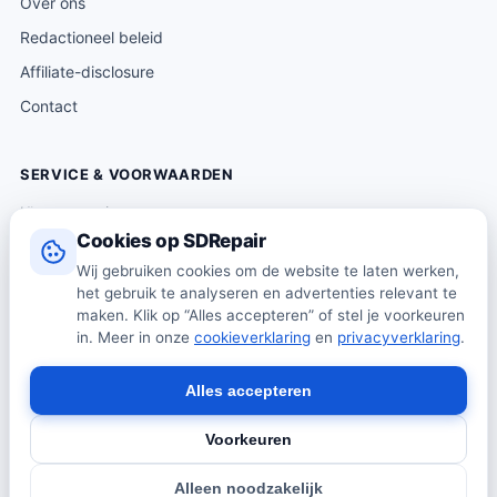
Over ons
Redactioneel beleid
Affiliate-disclosure
Contact
SERVICE & VOORWAARDEN
Klantenservice
Cookies op SDRepair
Verzending & levering
Wij gebruiken cookies om de website te laten werken,
Retourneren
het gebruik te analyseren en advertenties relevant te
Algemene voorwaarden
maken. Klik op “Alles accepteren” of stel je voorkeuren
in. Meer in onze
cookieverklaring
en
privacyverklaring
.
Privacybeleid
Cookiebeleid
Alles accepteren
Voorkeuren
© 2026 SDRepair · Onafhankelijk vergelijkingsplatform · Wij
Alleen noodzakelijk
verkopen zelf geen producten · Alle prijzen onder voorbehoud.