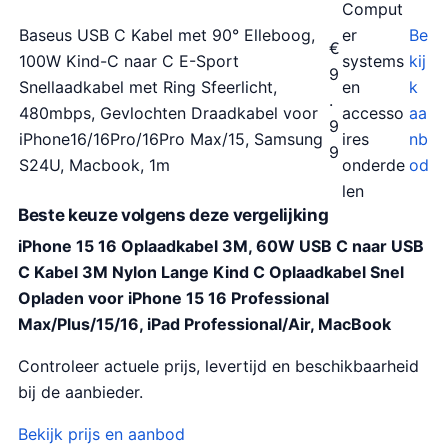
Comput
Baseus USB C Kabel met 90° Elleboog,
er
Be
€
100W Kind-C naar C E-Sport
systems
kij
9
Snellaadkabel met Ring Sfeerlicht,
en
k
.
480mbps, Gevlochten Draadkabel voor
accesso
aa
9
iPhone16/16Pro/16Pro Max/15, Samsung
ires
nb
9
S24U, Macbook, 1m
onderde
od
len
Beste keuze volgens deze vergelijking
iPhone 15 16 Oplaadkabel 3M, 60W USB C naar USB
C Kabel 3M Nylon Lange Kind C Oplaadkabel Snel
Opladen voor iPhone 15 16 Professional
Max/Plus/15/16, iPad Professional/Air, MacBook
Controleer actuele prijs, levertijd en beschikbaarheid
bij de aanbieder.
Bekijk prijs en aanbod