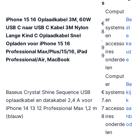
s
Comput
iPhone 15 16 Oplaadkabel 3M, 60W
er
Be
€
USB C naar USB C Kabel 3M Nylon
systems
st
8
Lange Kind C Oplaadkabel Snel
en
e
.
Opladen voor iPhone 15 16
accesso
ke
9
Professional Max/Plus/15/16, iPad
ires
uz
9
Professional/Air, MacBook
onderde
e
len
Comput
er
Be
Baseus Crystal Shine Sequence USB
€
systems
kij
oplaadkabel en datakabel 2,4 A voor
7.
en
k
iPhone 14 13 12 Professional Max 1,2 m
7
accesso
aa
(blauw)
8
ires
nb
onderde
od
len