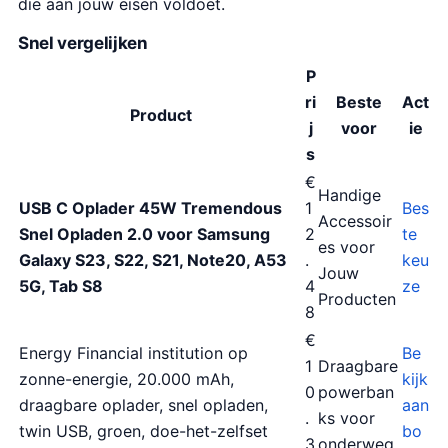
die aan jouw eisen voldoet.
Snel vergelijken
P
ri
Beste
Act
Product
j
voor
ie
s
€
Handige
USB C Oplader 45W Tremendous
1
Bes
Accessoir
Snel Opladen 2.0 voor Samsung
2
te
es voor
Galaxy S23, S22, S21, Note20, A53
.
keu
Jouw
5G, Tab S8
4
ze
Producten
8
€
Energy Financial institution op
Be
1
Draagbare
zonne-energie, 20.000 mAh,
kijk
0
powerban
draagbare oplader, snel opladen,
aan
.
ks voor
twin USB, groen, doe-het-zelfset
bo
3
onderweg