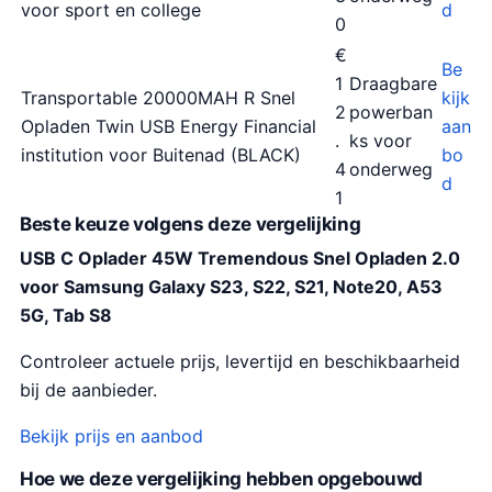
voor sport en college
d
0
€
Be
1
Draagbare
Transportable 20000MAH R Snel
kijk
2
powerban
Opladen Twin USB Energy Financial
aan
.
ks voor
institution voor Buitenad (BLACK)
bo
4
onderweg
d
1
Beste keuze volgens deze vergelijking
USB C Oplader 45W Tremendous Snel Opladen 2.0
voor Samsung Galaxy S23, S22, S21, Note20, A53
5G, Tab S8
Controleer actuele prijs, levertijd en beschikbaarheid
bij de aanbieder.
Bekijk prijs en aanbod
Hoe we deze vergelijking hebben opgebouwd