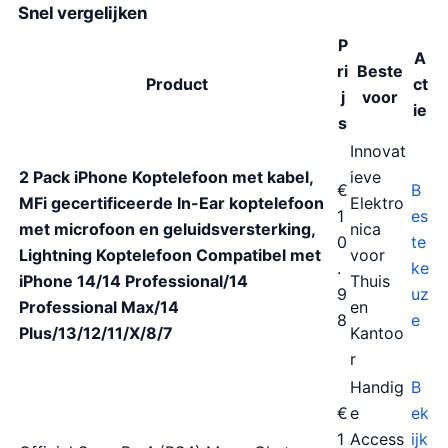
Snel vergelijken
P
A
ri
Beste
Product
ct
j
voor
ie
s
Innovat
2 Pack iPhone Koptelefoon met kabel,
ieve
€
B
MFi gecertificeerde In-Ear koptelefoon
Elektro
1
es
met microfoon en geluidsversterking,
nica
0
te
Lightning Koptelefoon Compatibel met
voor
.
ke
iPhone 14/14 Professional/14
Thuis
9
uz
Professional Max/14
en
8
e
Plus/13/12/11/X/8/7
Kantoo
r
Handig
B
€
e
ek
1
Access
ijk