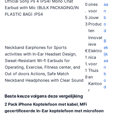
Official Sony Ps 4 (PS4) Mono Chat
0
oires
aa
Earbud with Mic (BULK PACKAGING/IN
.
voor
n
PLASTIC BAG) /PS4
5
Jouw
b
3
Produc
o
ten
d
Innovat
B
ieve
Neckband Earphones for Sports
ek
€
Elektro
activities with In-Ear Headset Design,
ijk
1
nica
Sweat-Resistant Wi-fi Earbuds for
aa
1.
voor
Operating, Exercise, Fitness center, and
n
1
Thuis
Out of doors Actions, Safe Match
b
9
en
Neckband Headphones with Clear Sound
o
Kantoo
d
r
Beste keuze volgens deze vergelijking
2 Pack iPhone Koptelefoon met kabel, MFi
gecertificeerde In-Ear koptelefoon met microfoon