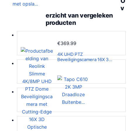
O
w
1
v
a
.
erzicht van vergeleken
s
producten
:
€
4
€
369.99
2
4K UHD PTZ
.
Beveiligingscamera 16X 3…
8
4
.