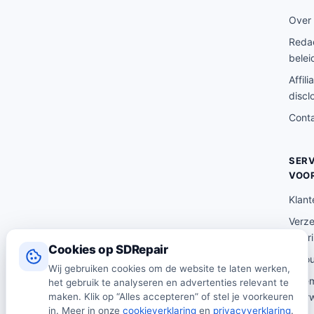
a
.
Over
s
:
Redac
€
belei
4
Affili
2
discl
.
Cont
8
4
SERV
.
VOO
Klant
Verz
lever
Cookies op SDRepair
Reto
Wij gebruiken cookies om de website te laten werken,
Alge
het gebruik te analyseren en advertenties relevant te
maken. Klik op “Alles accepteren” of stel je voorkeuren
voor
in. Meer in onze
cookieverklaring
en
privacyverklaring
.