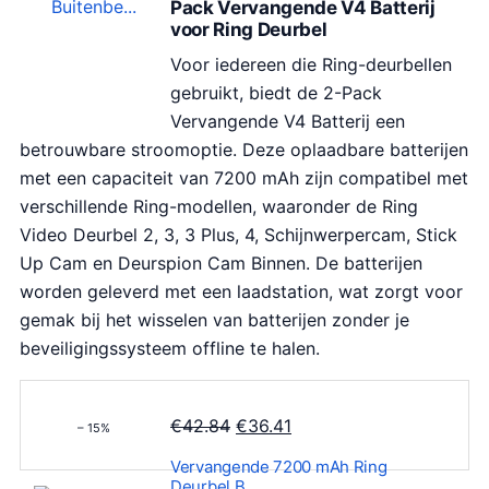
Pack Vervangende V4 Batterij
voor Ring Deurbel
Voor iedereen die Ring-deurbellen
gebruikt, biedt de 2-Pack
Vervangende V4 Batterij een
betrouwbare stroomoptie. Deze oplaadbare batterijen
met een capaciteit van 7200 mAh zijn compatibel met
verschillende Ring-modellen, waaronder de Ring
Video Deurbel 2, 3, 3 Plus, 4, Schijnwerpercam, Stick
Up Cam en Deurspion Cam Binnen. De batterijen
worden geleverd met een laadstation, wat zorgt voor
gemak bij het wisselen van batterijen zonder je
beveiligingssysteem offline te halen.
O
H
€
42.84
€
36.41
– 15%
o
u
Vervangende 7200 mAh Ring
r
i
Deurbel B…