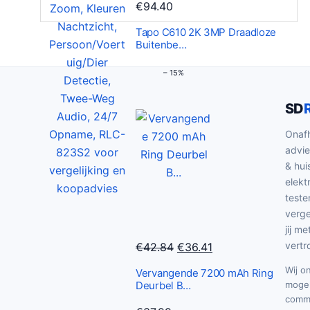
€
94.40
Tapo C610 2K 3MP Draadloze
Buitenbe…
– 15%
SD
Onafh
advie
& hui
elekt
teste
verge
jij me
O
H
vertr
€
42.84
€
36.41
o
u
Wij o
Vervangende 7200 mAh Ring
r
i
Deurbel B…
mogel
s
d
commi