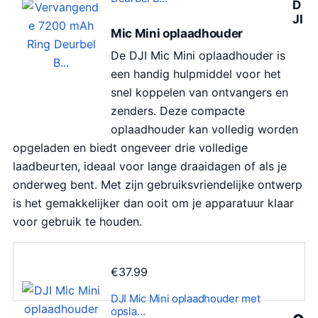
D
s
d
JI
p
i
Mic Mini oplaadhouder
r
g
De DJI Mic Mini oplaadhouder is
o
e
een handig hulpmiddel voor het
n
p
snel koppelen van ontvangers en
k
r
zenders. Deze compacte
e
i
oplaadhouder kan volledig worden
l
j
opgeladen en biedt ongeveer drie volledige
i
s
laadbeurten, ideaal voor lange draaidagen of als je
j
i
onderweg bent. Met zijn gebruiksvriendelijke ontwerp
k
s
is het gemakkelijker dan ooit om je apparatuur klaar
e
:
voor gebruik te houden.
p
€
r
3
i
6
€
37.99
j
.
DJI Mic Mini oplaadhouder met
s
4
opsla…