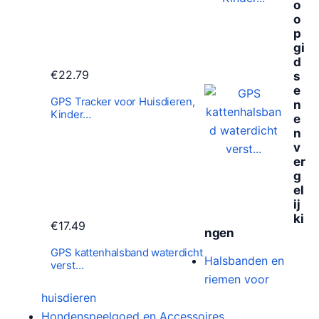
o
o
p
gi
d
€
22.79
s
e
GPS Tracker voor Huisdieren,
n
Kinder…
e
n
v
er
g
el
ij
ki
€
17.49
ngen
GPS kattenhalsband waterdicht
Halsbanden en
verst…
riemen voor
huisdieren
Hondenspeelgoed en Accessoires