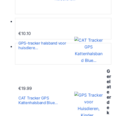
€
10.10
GPS-tracker halsband voor
huisdiere…
G
er
el
at
€
19.99
e
er
CAT Tracker GPS
d
Kattenhalsband Blue…
e
k