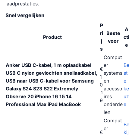
laadprestaties.
Snel vergelijken
P
A
ri
Beste
Product
cti
j
voor
e
s
Comput
Anker USB C-kabel, 1 m oplaadkabel
er
Be
€
USB C nylon gevlochten snellaadkabel,
systems
st
1
USB naar USB C-kabel voor Samsung
en
e
0
Galaxy S24 S23 S22 Extremely
accesso
ke
.1
Observe 20 iPhone 16 15 14
ires
uz
9
Professional Max iPad MacBook
onderde
e
len
Comput
Be
er
€
kij