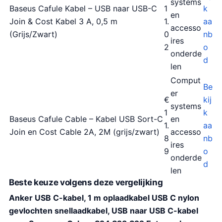
systems
Baseus Cafule Kabel – USB naar USB-C
1
k
en
Join & Cost Kabel 3 A, 0,5 m
1.
aa
accesso
(Grijs/Zwart)
0
nb
ires
2
o
onderde
d
len
Comput
Be
er
€
kij
systems
1
k
Baseus Cafule Cable – Kabel USB Sort-C
en
1.
aa
Join en Cost Cable 2A, 2M (grijs/zwart)
accesso
8
nb
ires
9
o
onderde
d
len
Beste keuze volgens deze vergelijking
Anker USB C-kabel, 1 m oplaadkabel USB C nylon
gevlochten snellaadkabel, USB naar USB C-kabel