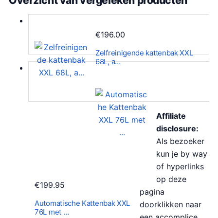
Overzicht van vergeleken producten
€
196.00
Zelfreinigende kattenbak XXL
68L, a…
Affiliate
disclosure:
Als bezoeker
kun je by way
of hyperlinks
op deze
€
199.95
pagina
Automatische Kattenbak XXL
doorklikken naar
76L met …
een accomplice.