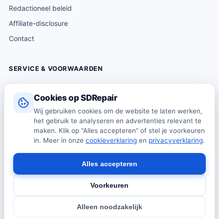
Redactioneel beleid
Affiliate-disclosure
Contact
SERVICE & VOORWAARDEN
Klantenservice
Cookies op SDRepair
Verzending & levering
Wij gebruiken cookies om de website te laten werken,
Retourneren
het gebruik te analyseren en advertenties relevant te
maken. Klik op “Alles accepteren” of stel je voorkeuren
Algemene voorwaarden
in. Meer in onze
cookieverklaring
en
privacyverklaring
.
Privacybeleid
Cookiebeleid
Alles accepteren
Voorkeuren
© 2026 SDRepair · Onafhankelijk vergelijkingsplatform · Wij
Alleen noodzakelijk
verkopen zelf geen producten · Alle prijzen onder voorbehoud.